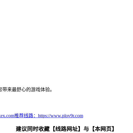
您带来最舒心的游戏体验。
kex.com
推荐线路：
https://www.plov9r.com
建议同时收藏【线路网址】与【本网页】