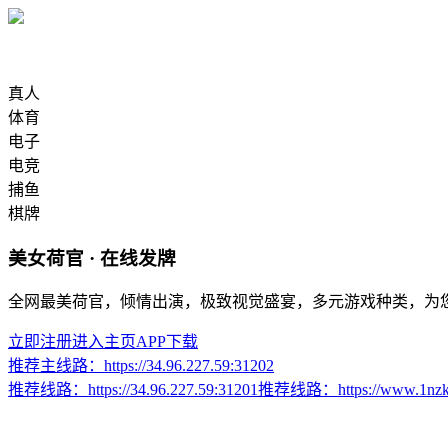
真人
体育
电子
电竞
捕鱼
棋牌
美女荷官 · 在线发牌
全网最美荷官，倾情出演，极致视觉盛宴，多元游戏种类，为
立即注册
进入主页
APP下载
推荐主线路：
https://34.96.227.59:31202
推荐线路：
https://34.96.227.59:31201
推荐线路：
https://www.1nz