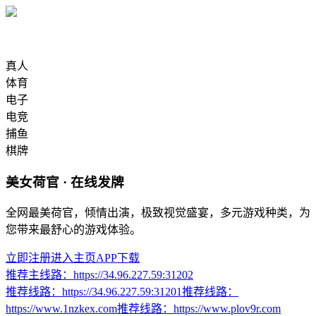
真人
体育
电子
电竞
捕鱼
棋牌
美女荷官 · 在线发牌
全网最美荷官，倾情出演，极致视觉盛宴，多元游戏种类，为
您带来最舒心的游戏体验。
立即注册
进入主页
APP下载
推荐主线路：
https://34.96.227.59:31202
推荐线路：
https://34.96.227.59:31201
推荐线路：
https://www.1nzkex.com
推荐线路：
https://www.plov9r.com