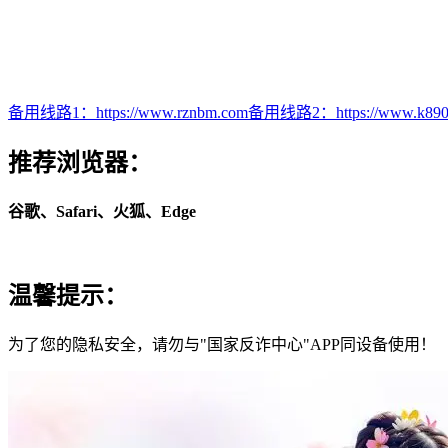
备用线路
1
：
https://www.rznbm.com
备用线路
2
：
https://www.k89
推荐浏览器：
谷歌、Safari、火狐、Edge
温馨提示：
为了您的隐私安全，请勿与"国家反诈中心"APP同设备使用！