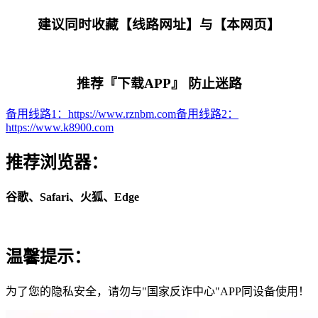
建议同时收藏【线路网址】与【本网页】
推荐『下载APP』 防止迷路
备用线路
1
：
https://www.rznbm.com
备用线路
2
：
https://www.k8900.com
推荐浏览器：
谷歌、Safari、火狐、Edge
温馨提示：
为了您的隐私安全，请勿与"国家反诈中心"APP同设备使用！