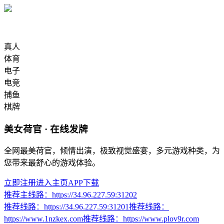
真人
体育
电子
电竞
捕鱼
棋牌
美女荷官 · 在线发牌
全网最美荷官，倾情出演，极致视觉盛宴，多元游戏种类，为
您带来最舒心的游戏体验。
立即注册
进入主页
APP下载
推荐主线路：
https://34.96.227.59:31202
推荐线路：
https://34.96.227.59:31201
推荐线路：
https://www.1nzkex.com
推荐线路：
https://www.plov9r.com